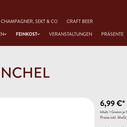
CHAMPAGNER, SEKT & CO
CRAFT BEER
EN
FEINKOST
VERANSTALTUNGEN
PRÄSENTE
ENCHEL
Rose
Gin
Öl & Essig
aucen
Antipasti
6,99 €*
Inhalt:
1 Gramm je 1
Preise inkl. MwSt