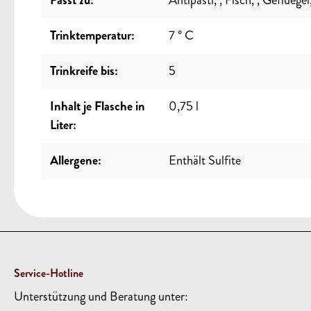
Passt zu:
Antipasti
,
, Fisch
,
, Gefluegel
Trinktemperatur:
7 ° C
Trinkreife bis:
5
Inhalt je Flasche in
0,75 l
Liter:
Allergene:
Enthält Sulfite
Service-Hotline
Unterstützung und Beratung unter: