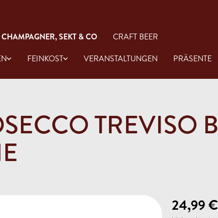
CHAMPAGNER, SEKT & CO
CRAFT BEER
EN
FEINKOST
VERANSTALTUNGEN
PRÄSENTE
ROSECCO TREVISO 
Rose
Gin
Öl & Essig
HE
aucen
Antipasti
24,99 €