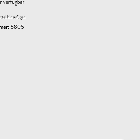
 verfügbar
tel hinzufügen
mer:
5805