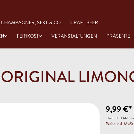
CHAMPAGNER, SEKT & CO
CRAFT BEER
EN
FEINKOST
VERANSTALTUNGEN
PRÄSENTE
 ORIGINAL LIMON
Rose
Gin
Öl & Essig
aucen
Antipasti
9,99 €*
Inhalt:
500 Millilit
Preise inkl. MwSt