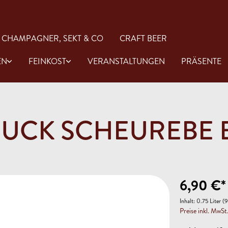
CHAMPAGNER, SEKT & CO
CRAFT BEER
EN
FEINKOST
VERANSTALTUNGEN
PRÄSENTE
UCK SCHEUREBE B
Rose
Gin
Öl & Essig
aucen
Antipasti
6,90 €*
Inhalt:
0.75 Liter
(9
Preise inkl. MwSt