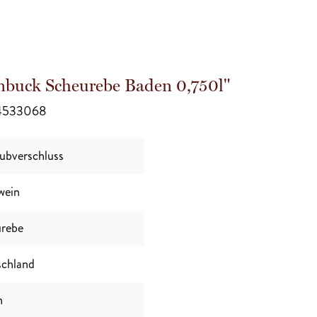
nbuck Scheurebe Baden 0,750l"
84533068
ubverschluss
wein
rebe
chland
n