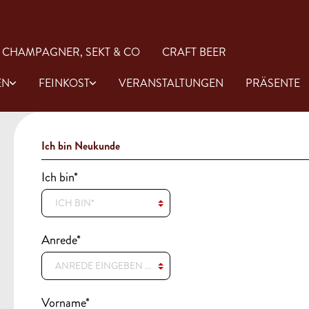
CHAMPAGNER, SEKT & CO
CRAFT BEER
EN
FEINKOST
VERANSTALTUNGEN
PRÄSENTE
Ich bin Neukunde
Ich bin*
Rose
Gin
Öl & Essig
aucen
Antipasti
Anrede*
Vorname*