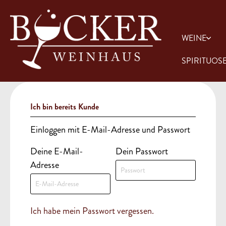
WEINE
SPIRITUOS
Ich bin bereits Kunde
Einloggen mit E-Mail-Adresse und Passwort
Weißweine
Whisk(e)y
Fruchtiges
Rotweine
Rum
Gewürze
Deine E-Mail-
Dein Passwort
Adresse
Obstler, Grappa & Co
Schokolade & Süßes
Liköre
Senf & S
Ich habe mein Passwort vergessen.